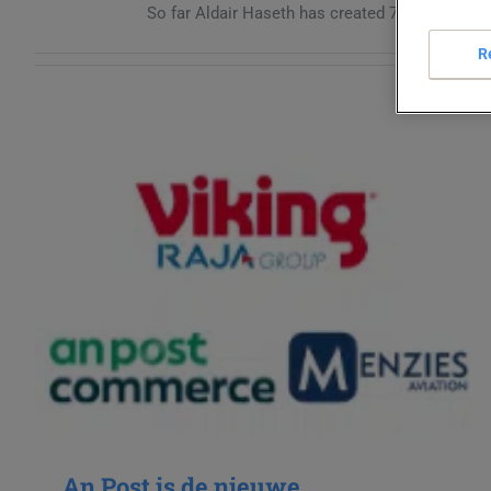
So far Aldair Haseth has created 79 blog entrie
R
An Post is de nieuwe