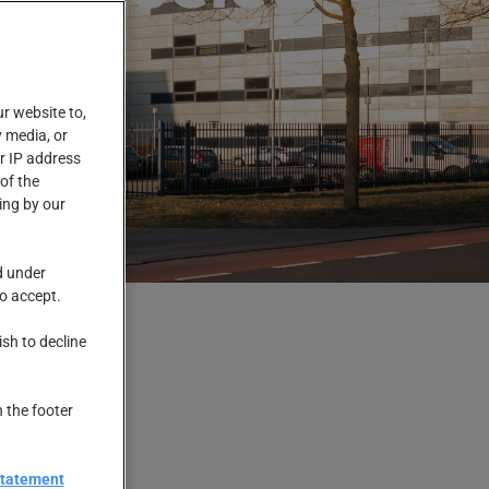
ur website to,
 media, or
r IP address
of the
ing by our
d under
to accept.
ish to decline
n the footer
Statement