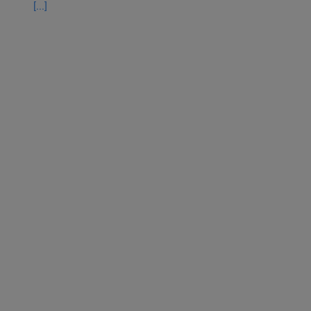
[...]