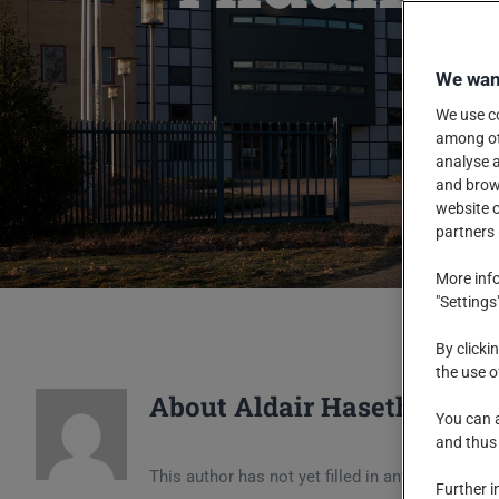
We want
We use co
among oth
analyse a
and brows
website o
partners 
More info
"Settings
By clicki
the use o
About
Aldair Haseth
You can a
and thus
This author has not yet filled in any details.
Further i