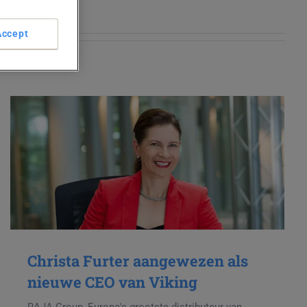
Accept
Christa Furter aangewezen als
nieuwe CEO van Viking
RAJA Group, Europa's grootste distributeur van