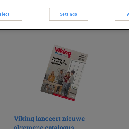
s.
eject
Settings
Viking lanceert nieuwe
algemene catalogus