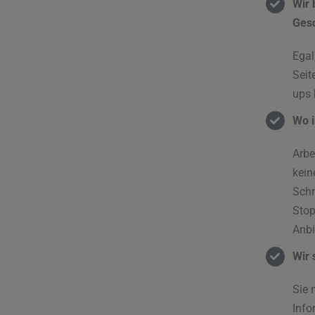
Wir 
Ges
Egal
Seit
ups 
Wo i
Arbe
kein
Schr
Stop
Anbi
Wir 
Sie 
Info