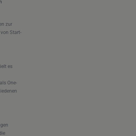
n
en zur
 von Start-
elt es
 als One-
hiedenen
igen
die