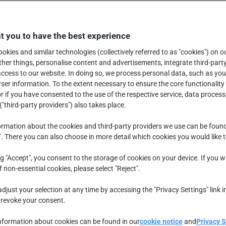
 you to have the best experience
okies and similar technologies (collectively referred to as "cookies") on o
er things, personalise content and advertisements, integrate third-party
ccess to our website. In doing so, we process personal data, such as you
er information. To the extent necessary to ensure the core functionality 
r if you have consented to the use of the respective service, data process
("third-party providers") also takes place.
rmation about the cookies and third-party providers we use can be foun
". There you can also choose in more detail which cookies you would like 
ng "Accept", you consent to the storage of cookies on your device. If you w
f non-essential cookies, please select "Reject".
djust your selection at any time by accessing the "Privacy Settings" link i
 revoke your consent.
nformation about cookies can be found in our
cookie notice
and
Privacy 