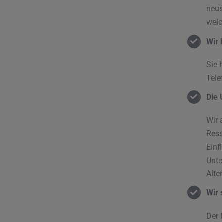
neus
welc
Wir 
Sie 
Tele
Die 
Wir 
Ress
Einf
Unte
Alte
Wir 
Der 