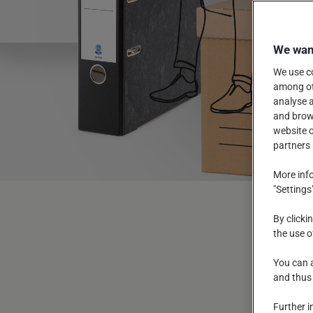
We want
We use co
among oth
analyse a
and brows
website o
partners 
More info
"Settings
By clicki
the use o
You can a
and thus
Further i