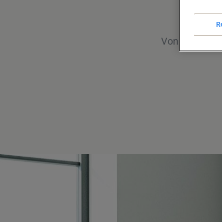
Wir
R
Von den größt