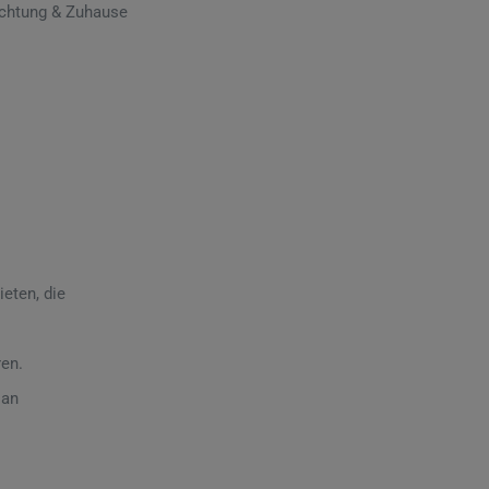
ichtung & Zuhause
eten, die
ren.
 an