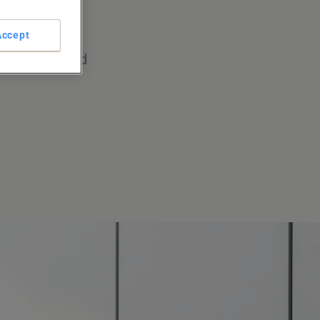
eben
Accept
 Start-ups und