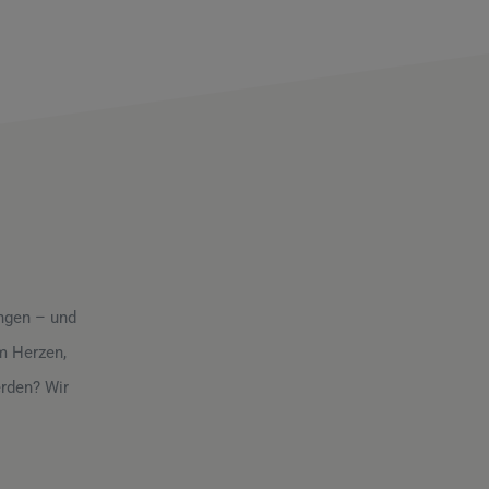
ungen – und
m Herzen,
erden? Wir