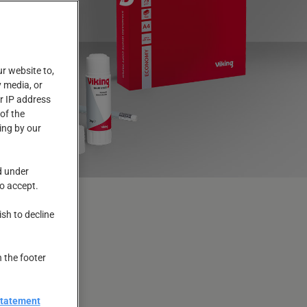
ur website to,
 media, or
r IP address
of the
ing by our
d under
to accept.
ish to decline
n the footer
Statement