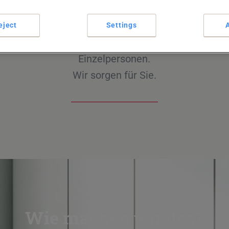
 vereinfachen das Arbeitsl
eject
Settings
en Unternehmen der Welt bis hin zu den kleinsten
Einzelpersonen.
Wir sorgen für Sie.
Wie machen wir das?