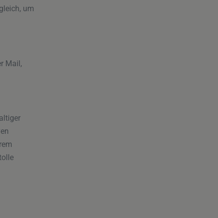
gleich, um
r Mail,
ltiger
ven
hrem
olle